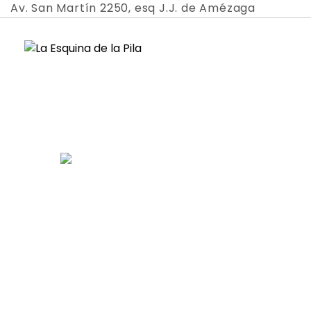
Skip
Av. San Martín 2250, esq J.J. de Amézaga
to
content