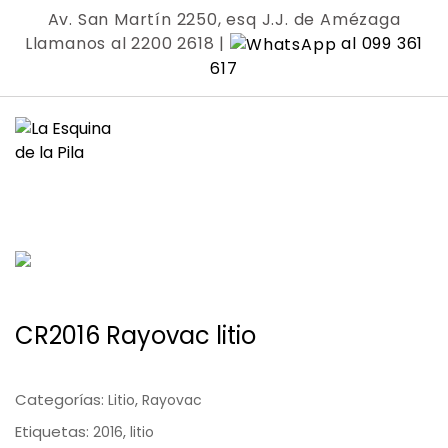
Skip
Av. San Martín 2250, esq J.J. de Amézaga
to
Llamanos al 2200 2618 |
al 099 361
content
617
CR2016 Rayovac litio
Categorías:
,
Litio
Rayovac
Etiquetas:
,
2016
litio