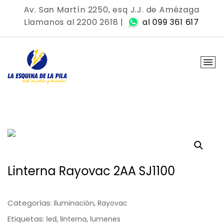
Skip
Av. San Martín 2250, esq J.J. de Amézaga
to
Llamanos al 2200 2618 |
al 099 361 617
content
Linterna Rayovac 2AA SJ1100
Categorías:
,
Iluminación
Rayovac
Etiquetas:
,
,
led
linterna
lumenes