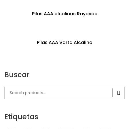
Pilas AAA alcalinas Rayovac
Pilas AAA Varta Alcalina
AA Duracell Alcalina
Buscar
LEER MÁS
Search
for:
Etiquetas
AAA GP 1000Mah Recargable