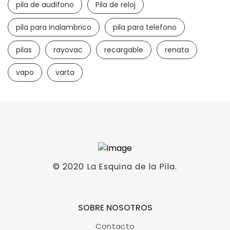
pila de audifono
Pila de reloj
Pila AAA recargable USB de litio
pila para inalambrico
pila para telefono
LEER MÁS
pilas
rayovac
recargable
renata
vapo
varta
Pilas AAA alcalinas Rayovac
LEER MÁS
© 2020
La Esquina de la Pila
.
Pilas AAA Varta Alcalina
SOBRE NOSOTROS
Pilas AAA Varta
Contacto