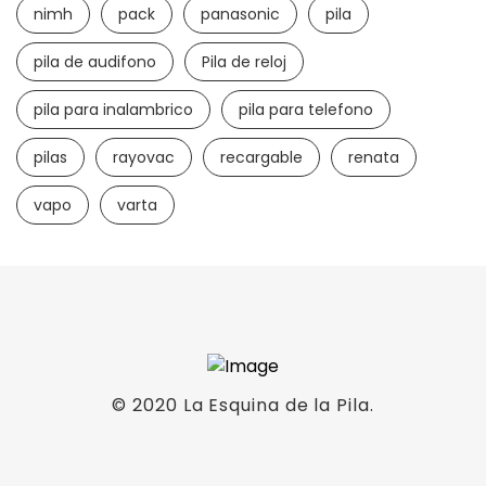
nimh
pack
panasonic
pila
pila de audifono
Pila de reloj
pila para inalambrico
pila para telefono
pilas
rayovac
recargable
renata
vapo
varta
© 2020
La Esquina de la Pila
.